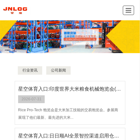
产品中心
新闻动态
公司介绍
联系我们
网
行业资讯
公司新闻
星空体育入口:印度世界大米粮食机械饱览会(RICE PROTECH EXPO)
2026-07-31
Rice Pro-Tech 饱览会是大米加工技能的交易饱览会。参展商
展现了他们最新、最先进的大米...
星空体育入口:日日顺AI全景智控渠道启用仓储利用率提高48%