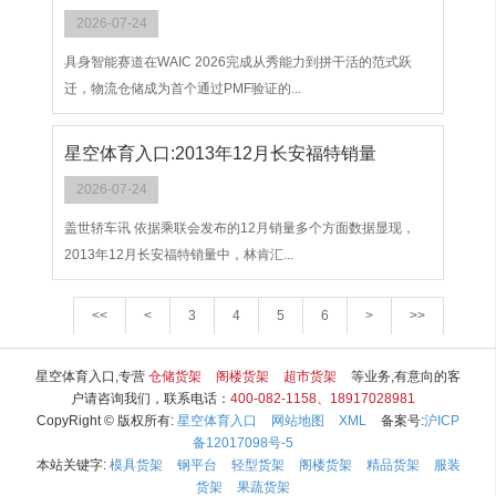
2026-07-24
具身智能赛道在WAIC 2026完成从秀能力到拼干活的范式跃
迁，物流仓储成为首个通过PMF验证的...
星空体育入口:2013年12月长安福特销量
2026-07-24
盖世轿车讯 依据乘联会发布的12月销量多个方面数据显现，
2013年12月长安福特销量中，林肯汇...
<<
<
3
4
5
6
>
>>
星空体育入口,专营
仓储货架
阁楼货架
超市货架
等业务,有意向的客
户请咨询我们，联系电话：
400-082-1158、18917028981
CopyRight © 版权所有:
星空体育入口
网站地图
XML
备案号:
沪ICP
备12017098号-5
本站关键字:
模具货架
钢平台
轻型货架
阁楼货架
精品货架
服装
货架
果蔬货架