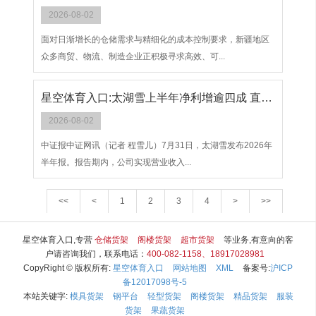
2026-08-02
面对日渐增长的仓储需求与精细化的成本控制要求，新疆地区
众多商贸、物流、制造企业正积极寻求高效、可...
星空体育入口:太湖雪上半年净利增逾四成 直播电商驱动业绩高增长
2026-08-02
中证报中证网讯（记者 程雪儿）7月31日，太湖雪发布2026年
半年报。报告期内，公司实现营业收入...
<<
<
1
2
3
4
>
>>
星空体育入口,专营
仓储货架
阁楼货架
超市货架
等业务,有意向的客
户请咨询我们，联系电话：
400-082-1158、18917028981
CopyRight © 版权所有:
星空体育入口
网站地图
XML
备案号:
沪ICP
备12017098号-5
本站关键字:
模具货架
钢平台
轻型货架
阁楼货架
精品货架
服装
货架
果蔬货架