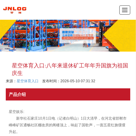
产品中心
新闻动态
公司介绍
联系我们
网
星空体育入口:八年来退休矿工年年升国旗为祖国
庆生
来源：
星空体育入口
发布时间：2026-05-10 07:31:32
产品介绍
星空娱乐:
新华社石家庄10月1日电（记者白明山）1日大清早，在河北省邯郸市
峰峰矿区通畅社区棚改房的阁楼顶上，响起了国歌声，一面五星红旗缓缓
升起。