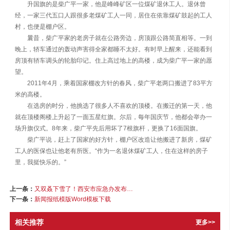
升国旗的是柴广平一家，他是峰峰矿区一位煤矿退休工人。退休曾
经，一家三代五口人跟很多老煤矿工人一同，居住在依靠煤矿鼓起的工人
村，也便是棚户区。
曩昔，柴广平家的老房子就在公路旁边，房顶跟公路简直相等。一到
晚上，轿车通过的轰动声害得全家都睡不太好。有时早上醒来，还能看到
房顶有轿车调头的轮胎印记。住上高过地上的高楼，成为柴广平一家的愿
望。
2011年4月，乘着国家棚改方针的春风，柴广平老两口搬进了83平方
米的高楼。
在选房的时分，他挑选了很多人不喜欢的顶楼。在搬迁的第一天，他
就在顶楼阁楼上升起了一面五星红旗。尔后，每年国庆节，他都会举办一
场升旗仪式。8年来，柴广平先后用坏了7根旗杆，更换了16面国旗。
柴广平说，赶上了国家的好方针，棚户区改造让他搬进了新房，煤矿
工人的医保也让他老有所医。“作为一名退休煤矿工人，住在这样的房子
里，我挺快乐的。”
上一条：
又双叒下雪了！西安市应急办发布最新路况…还有这些要注意！
下一条：
新闻报纸模版Word模板下载
相关推荐
更多>>