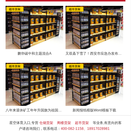
鹏华碳中和主题混合A
又双叒下雪了！西安市应急办发布最新路况…还有这些要注意！
八年来退休矿工年年升国旗为祖国庆生
新闻报纸模版Word模板下载
星空体育入口,专营
仓储货架
阁楼货架
超市货架
等业务,有意向的客
户请咨询我们，联系电话：
400-082-1158、18917028981