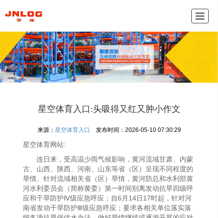
产品中心
新闻动态
公司介绍
联系我们
网
星空体育入口:头吸得又红又肿小作文
来源：
星空体育入口
发布时间：2026-05-10 07:30:29
星空体育网站:
连日来，受高温少雨气候影响，黄河流域甘肃、内蒙
古、山西、陕西、河南、山东等省（区）呈现不同程度的
旱情。针对流域相关省（区）旱情，黄河防总和水利部黄
河水利委员会（简称黄委）第一时间别离发动抗旱四级呼
应和干旱防护Ⅳ级应急呼应；自6月14日17时起，针对河
南省发动干旱防护Ⅲ级应急呼应；要求各相关单位落实落
细各项抗旱保供水办法，做好旱情继续或逐渐开展的应对