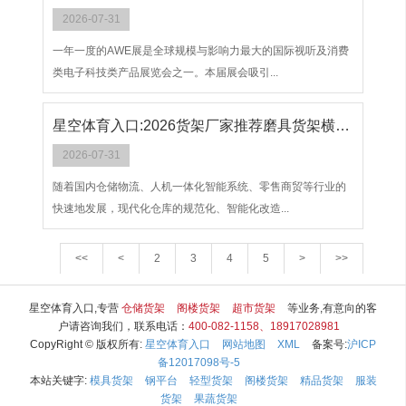
2026-07-31
一年一度的AWE展是全球规模与影响力最大的国际视听及消费
类电子科技类产品展览会之一。本届展会吸引...
星空体育入口:2026货架厂家推荐磨具货架横梁式轻型阁楼仓库厂家优选指南！
2026-07-31
随着国内仓储物流、人机一体化智能系统、零售商贸等行业的
快速地发展，现代化仓库的规范化、智能化改造...
<<
<
2
3
4
5
>
>>
星空体育入口,专营
仓储货架
阁楼货架
超市货架
等业务,有意向的客
户请咨询我们，联系电话：
400-082-1158、18917028981
CopyRight © 版权所有:
星空体育入口
网站地图
XML
备案号:
沪ICP
备12017098号-5
本站关键字:
模具货架
钢平台
轻型货架
阁楼货架
精品货架
服装
货架
果蔬货架