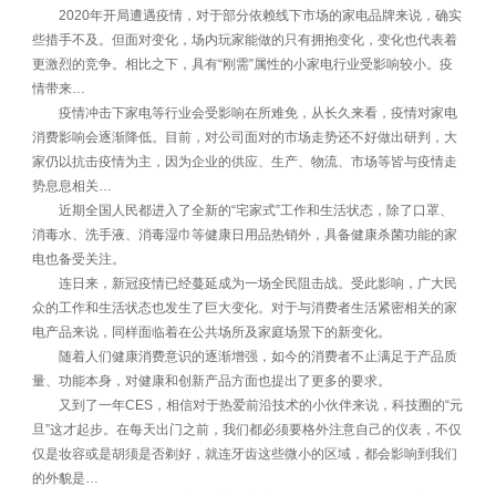
2020年开局遭遇疫情，对于部分依赖线下市场的家电品牌来说，确实
些措手不及。但面对变化，场内玩家能做的只有拥抱变化，变化也代表着
更激烈的竞争。相比之下，具有“刚需”属性的小家电行业受影响较小。疫
情带来…
疫情冲击下家电等行业会受影响在所难免，从长久来看，疫情对家电
消费影响会逐渐降低。目前，对公司面对的市场走势还不好做出研判，大
家仍以抗击疫情为主，因为企业的供应、生产、物流、市场等皆与疫情走
势息息相关…
近期全国人民都进入了全新的“宅家式”工作和生活状态，除了口罩、
消毒水、洗手液、消毒湿巾等健康日用品热销外，具备健康杀菌功能的家
电也备受关注。
连日来，新冠疫情已经蔓延成为一场全民阻击战。受此影响，广大民
众的工作和生活状态也发生了巨大变化。对于与消费者生活紧密相关的家
电产品来说，同样面临着在公共场所及家庭场景下的新变化。
随着人们健康消费意识的逐渐增强，如今的消费者不止满足于产品质
量、功能本身，对健康和创新产品方面也提出了更多的要求。
又到了一年CES，相信对于热爱前沿技术的小伙伴来说，科技圈的“元
旦”这才起步。在每天出门之前，我们都必须要格外注意自己的仪表，不仅
仅是妆容或是胡须是否剃好，就连牙齿这些微小的区域，都会影响到我们
的外貌是…