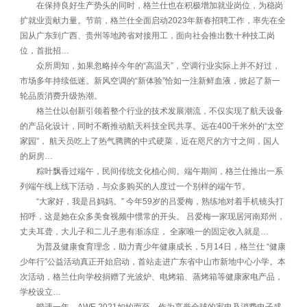
在保持良好生产势头的同时，格兰仕也在积极增加就业岗位，为稳岗
扩就业贡献力量。节前，格兰仕全面启动2023年新春招聘工作，率先在全
国从广东到广西、贵州等地跨省对接用工，面向社会推出数十种技工岗
位，首批招…
众所周知，如果忽略掉今年的“高温天”，空调行业实际上并不好过，
市场多年持续低迷。新风空调的“新体验”恰如一注新鲜血液，掀起了新一
轮品质消费升级热潮。
格兰仕以创新引领着整个行业的技术发展潮流，不仅实现了航天设备
的产品化设计，同时不断推动航天科技全民共享。远在400千米外的“太空
家园”， 航天员吃上了热气腾腾的中式硬菜，近在咫尺的方寸之间，国人
的厨房…
粽叶飘香过端午，民间传统文化植心间。端午期间，格兰仕推出一系
列端午线上线下活动，与众多购买的人度过一个别样的端午节。
“大家好，我是吕妈妈。” 今年59岁的吕爱梅，熟练地对着手机镜头打
招呼，这是她在众多美食视频中惯常的开头。 吕爱梅一家现居河南郑州，
丈夫耳聋，大儿子和二儿子患有渐冻症， 全家唯一的固定收入就是…
为普及健康食育理念，助力青少年健康成长，5月14日，格兰仕 “健康
少年行”公益活动真正开始启动，首站走进广东省中山市新地中心小学。本
次活动，格兰仕向学校捐赠了光波炉、电烤箱、蒸烤箱等健康家电产品，
学校设立…