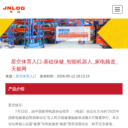
产品中心
新闻动态
公司介绍
联系我们
网
星空体育入口:基础保健_智能机器人_家电频道_
天极网
来源：
星空体育入口
发布时间：2026-05-12 19:13:15
产品介绍
星空娱乐:
7月10日，由中国家用电器协会指导，《电器》杂志社主办的“2025中
国家电健康趋势高峰论坛”在人民日报健康融媒体演播大厅隆重举行。本次
论坛将核心议题“健康”与有效激发“焕新”需求深度结合，联手京东家电…