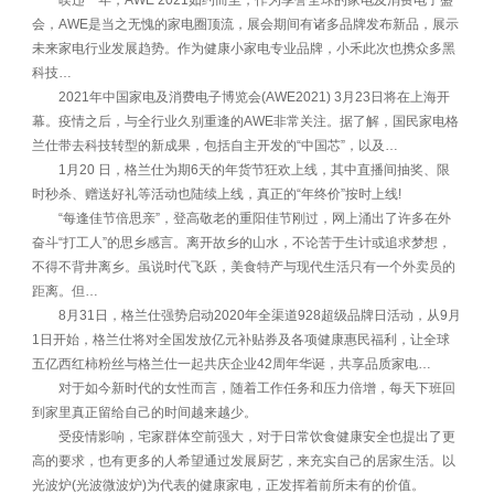
暌违一年，AWE 2021如约而至，作为享誉全球的家电及消费电子盛
会，AWE是当之无愧的家电圈顶流，展会期间有诸多品牌发布新品，展示
未来家电行业发展趋势。作为健康小家电专业品牌，小禾此次也携众多黑
科技…
2021年中国家电及消费电子博览会(AWE2021) 3月23日将在上海开
幕。疫情之后，与全行业久别重逢的AWE非常关注。据了解，国民家电格
兰仕带去科技转型的新成果，包括自主开发的“中国芯”，以及…
1月20 日，格兰仕为期6天的年货节狂欢上线，其中直播间抽奖、限
时秒杀、赠送好礼等活动也陆续上线，真正的“年终价”按时上线!
“每逢佳节倍思亲”，登高敬老的重阳佳节刚过，网上涌出了许多在外
奋斗“打工人”的思乡感言。离开故乡的山水，不论苦于生计或追求梦想，
不得不背井离乡。虽说时代飞跃，美食特产与现代生活只有一个外卖员的
距离。但…
8月31日，格兰仕强势启动2020年全渠道928超级品牌日活动，从9月
1日开始，格兰仕将对全国发放亿元补贴券及各项健康惠民福利，让全球
五亿西红柿粉丝与格兰仕一起共庆企业42周年华诞，共享品质家电…
对于如今新时代的女性而言，随着工作任务和压力倍增，每天下班回
到家里真正留给自己的时间越来越少。
受疫情影响，宅家群体空前强大，对于日常饮食健康安全也提出了更
高的要求，也有更多的人希望通过发展厨艺，来充实自己的居家生活。以
光波炉(光波微波炉)为代表的健康家电，正发挥着前所未有的价值。