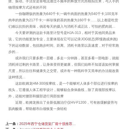
搓、振动。手法全是靠电流通过不频率的释放方式而模拟出来，与人手的
物理按摩方式还有的不同
一份咖喱饭的热量为640千卡;一碗牛肉面的热量为540千卡;100克羊
肉串的热量为217千卡;一杯珍珠奶茶的热量为160千卡……以上都是吃货
们难以抗拒的美味，倘若每天的摄入与消耗不成正比，可怕的肥肉就…
今天要评测的这款卡路里计型号是HJA-313，相对于其他同类品来
说，它的功能更加专业，主要体现在它可以记录JOG状态(即慢跑或奔跑)
下的运动数据，包括跑步时间、距离、消耗卡路里以及速度，对于经常跑
步的…
或许我们只要多爬一层楼，多走一分钟路，甚至多看一部电影，就能
消耗掉过剩的卡路里，让身体变得更健康，但我们始终不知道该如何掌握
尺度，所以往往和健康失之交臂。或许有一种既科学又简单的办法能改善
这种情况…
这款欧姆龙HM-300按摩枕，是一个能够对人体多个部位进行按摩的
枕头，它遵循人体工程学设计，能够贴合身体曲线，除了肩颈部按摩以
外，还能对腰部和腿部进行局部按摩
近期，欧姆龙推出了全新低频治疗仪HV-F1200，可有效缓解疲劳与
肌肉酸痛，帮助都市白领恢复一身轻松
上一条：
2025年西宁仓储货架厂前十强推荐榜单（排名不分先后）