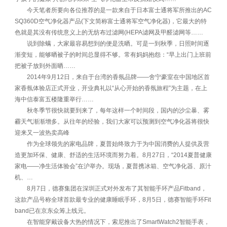
今天笔者所要向各位推荐的是一款来自于日本富士通将军所推出的AC
SQ360D空气净化器产品(下文简称富士通将军空气净化器)，它最大的特
色就是其没有传统意义上的无纺布过滤网(HEPA滤网及甲醛滤网等……
说到除螨，大家最容易想到的便是洗晒。可是一到秋季，日照时间逐
渐变短，能够晒被子的时间总显得不够。常有妈妈抱怨：“早上出门上班前
把被子放到外面晒……
2014年9月12日，来自于台湾的香氛品牌——舍宁豪室在中国地区首
家香氛体验店正式开业，开业典礼以“从心开始的香氛旅程”为主题，在上
海中信泰富五楼隆重举行……
秋冬季节很快就要到来了，每年这样一个时间段，国内的沙尘暴、雾
霾天气渐渐增多。从往年的经验，我们大家可以预测到空气净化器将很快
迎来又一波热卖高峰
作为全球领先的家电品牌，夏普始终致力于为中国消费的人提供及营
造更加环保、健康、舒适的生活环境而努力着。8月27日，“2014夏普健康
家电——净生活体验会”在沪举办。现场，夏普携冰箱、空气净化器、原汁
机、…
8月7日，德赛集团在深圳正式对外发布了其智能手环产品Fitband，
这款产品号称全球首款最专业的健康睡眠手环，8月5日，德赛智能手环Fit
band已在京东众筹上线元。
在智能穿戴设备大热的情况下，索尼推出了SmartWatch2智能手表，