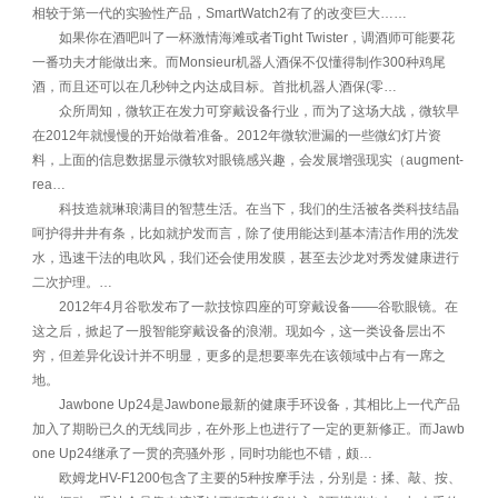
相较于第一代的实验性产品，SmartWatch2有了的改变巨大……
如果你在酒吧叫了一杯激情海滩或者Tight Twister，调酒师可能要花
一番功夫才能做出来。而Monsieur机器人酒保不仅懂得制作300种鸡尾
酒，而且还可以在几秒钟之内达成目标。首批机器人酒保(零…
众所周知，微软正在发力可穿戴设备行业，而为了这场大战，微软早
在2012年就慢慢的开始做着准备。2012年微软泄漏的一些微幻灯片资
料，上面的信息数据显示微软对眼镜感兴趣，会发展增强现实（augment-
rea…
科技造就琳琅满目的智慧生活。在当下，我们的生活被各类科技结晶
呵护得井井有条，比如就护发而言，除了使用能达到基本清洁作用的洗发
水，迅速干法的电吹风，我们还会使用发膜，甚至去沙龙对秀发健康进行
二次护理。…
2012年4月谷歌发布了一款技惊四座的可穿戴设备——谷歌眼镜。在
这之后，掀起了一股智能穿戴设备的浪潮。现如今，这一类设备层出不
穷，但差异化设计并不明显，更多的是想要率先在该领域中占有一席之
地。
Jawbone Up24是Jawbone最新的健康手环设备，其相比上一代产品
加入了期盼已久的无线同步，在外形上也进行了一定的更新修正。而Jawb
one Up24继承了一贯的亮骚外形，同时功能也不错，颇…
欧姆龙HV-F1200包含了主要的5种按摩手法，分别是：揉、敲、按、