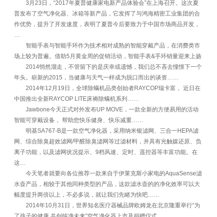
3月23日，“2017年夏普健康家电新产品体验会”在上海召开。这次夏
普发布了空气净化器、冰箱等新产品，它发挥了与鸿海精密工业集团的合
作优势，提升了开发速度，表明了夏普今后要致力于中国市场商品开发，
…
智能手表与智能手环作为技术相对成熟的智能穿戴产品，在消费类市
场上较为普遍。借助5月黄金周的促销活动，智能手表&手环销量迎来上扬
2014悄然溜走，不管留下的是庆幸或遗憾，我们总不吝去憧憬下一个
年头。崭新的2015，当健康与天气一样成为脱口而出的谈资……
2014年12月19日，全球除螨机品类创始者RAYCOP瑞卡富， 近日在
中国推出全新RAYCOP LITE床褥除螨机系列……
Jawbone今天正式对外发布UP MOVE，一款全新的方便易用的活动
智能可穿戴设备， 帮助您快乐健身、快乐减重……
明基SA767-B是一款空气净化器，采用纳米银滤网、三合一HEPA滤
网、综合除臭超效滤网/甲醛除臭滤网等过滤材料，并具有光触媒还原、负
离子功能，以及滤网状况提示、9档风速、定时、遥控器等丰富功能。在
这…
今天笔者就要向各位推荐一款来自于伊莱克斯小家电的AquaSense滤
水壶产品，相较于其他同种类型的产品，这款滤水壶的的净化效率可以大
幅度提升两倍以上，不必多说，就让我们先睹为快吧……
2014年10月31日，世界知名医疗器械品牌欧姆龙在北京隆重举行“为
了孩子的健康 共创纯净未来”空气净化器上市及捐赠仪式……