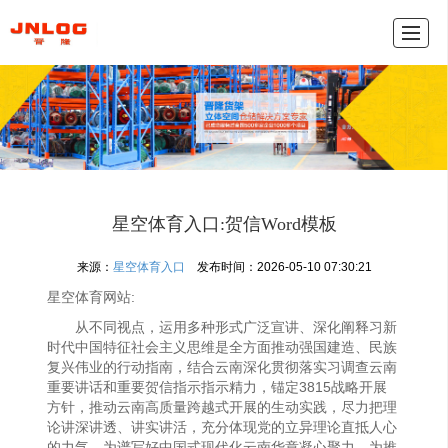
产品中心
新闻动态
公司介绍
联系我们
网
星空体育入口:贺信Word模板
来源：
星空体育入口
发布时间：2026-05-10 07:30:21
星空体育网站:
从不同视点，运用多种形式广泛宣讲、深化阐释习新
时代中国特征社会主义思维是全方面推动强国建造、民族
复兴伟业的行动指南，结合云南深化贯彻落实习调查云南
重要讲话和重要贺信指示指示精力，锚定3815战略开展
方针，推动云南高质量跨越式开展的生动实践，尽力把理
论讲深讲透、讲实讲活，充分体现党的立异理论直抵人心
的力气，为谱写好中国式现代化云南华章凝心聚力，为推